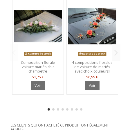
Rupture de stock
Rupture de stock
Composition florale
4 compositions florales
voiture mariés chic
de voiture de mariés
m
champêtre
avec choix couleurs!
e
51,75 €
56,99 €
Voir
Voir
LES CLIENTS QUI ONT ACHETÉ CE PRODUIT ONT ÉGALEMENT
ACHETÉ :