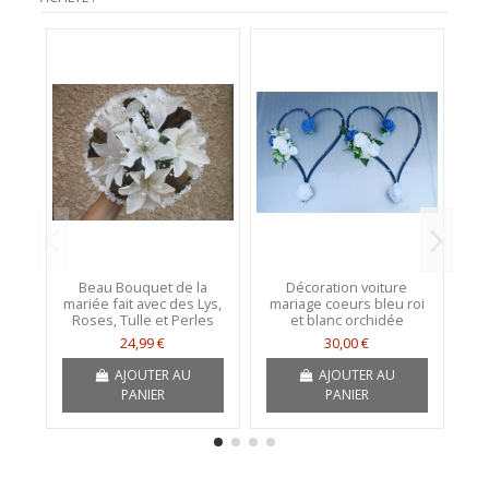
Beau Bouquet de la
Décoration voiture
D
mariée fait avec des Lys,
mariage coeurs bleu roi
d
Roses, Tulle et Perles
et blanc orchidée
24,99 €
30,00 €
AJOUTER AU
AJOUTER AU
PANIER
PANIER