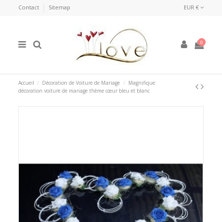
Contact
Sitemap
EUR €
0
Accueil
Décoration de Voiture de Mariage
Magnifique
décoration voiture de mariage thème cœur bleu et blanc