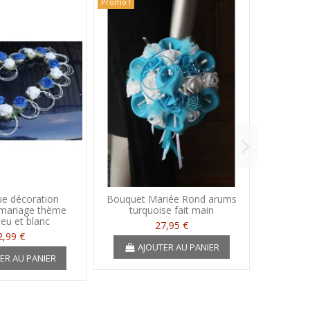
Promo !
ue décoration
Bouquet Mariée Rond arums
Boutonni
 mariage thème
turquoise fait main
blanc av
eu et blanc
27,95 €
2,99 €
AJOUTER AU PANIER
ER AU PANIER
A