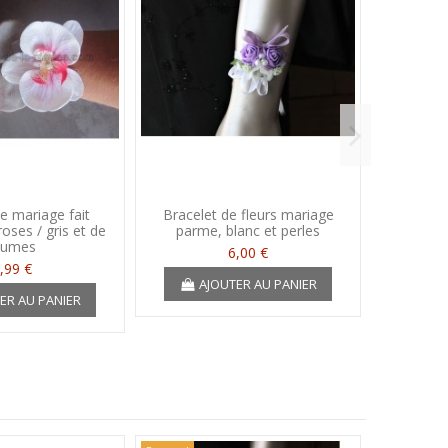
e mariage fait
Bracelet de fleurs mariage
Brace
oses / gris et de
parme, blanc et perles
Mariage 
lumes
et perle
6,00 €
,99 €
AJOUTER AU PANIER
ER AU PANIER
A