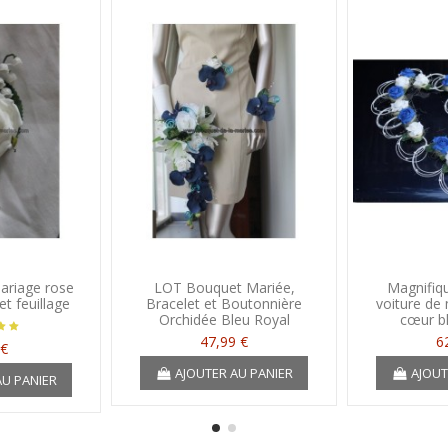
ariage rose
LOT Bouquet Mariée,
Magnifiq
t feuillage
Bracelet et Boutonnière
voiture de
Orchidée Bleu Royal
cœur bl
47,99 €
6
 €
AJOUTER AU PANIER
AJOUT
AU PANIER