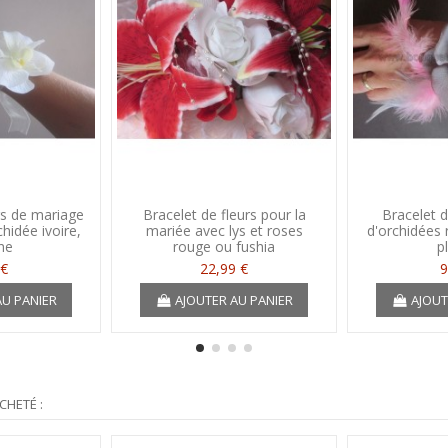
rs de mariage
Bracelet de fleurs pour la
Bracelet d
chidée ivoire,
mariée avec lys et roses
d'orchidées r
he
rouge ou fushia
p
 €
22,99 €
9
AU PANIER
AJOUTER AU PANIER
AJOUT
CHETÉ :