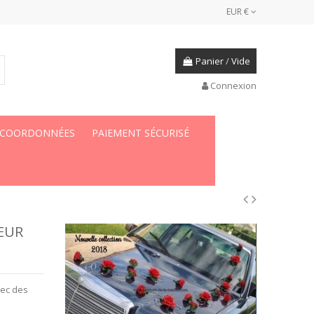
EUR €
Panier
/
Vide
Connexion
 COORDONNÉES
PAIEMENT SÉCURISÉ
EUR
vec des