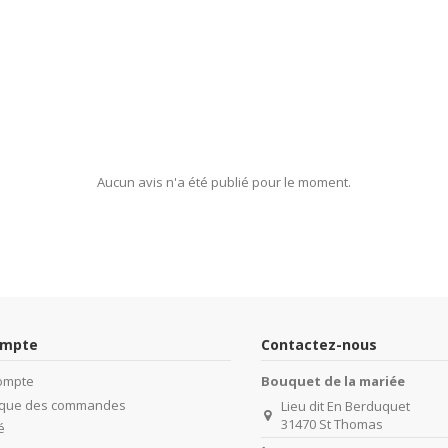
Aucun avis n'a été publié pour le moment.
ompte
Contactez-nous
ompte
Bouquet de la mariée
rique des commandes
Lieu dit En Berduquet
31470 St Thomas
é