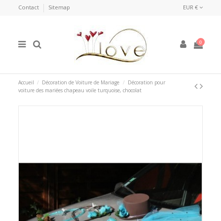
Contact
Sitemap
EUR €
0
Accueil
Décoration de Voiture de Mariage
Décoration pour
voiture des mariées chapeau voile turquoise, chocolat