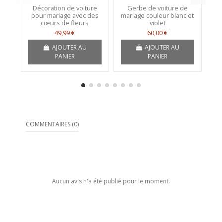
Décoration de voiture
Gerbe de voiture de
S
pour mariage avec des
mariage couleur blanc et
vo
cœurs de fleurs
violet
r
49,99 €
60,00 €
AJOUTER AU
AJOUTER AU
PANIER
PANIER
COMMENTAIRES (0)
Aucun avis n'a été publié pour le moment.