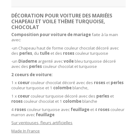
DÉCORATION POUR VOITURE DES MARIÉES
CHAPEAU ET VOILE THÈME TURQUOISE,
CHOCOLAT
Composition pour voiture de mariage
faite à la main
avec:
-un Chapeau haut de forme couleur chocolat décoré avec
des
perles
, du
tulle
et des
roses
couleur turquoise
-un
Diademe
argenté avec
voile
bleu turquoise décoré
avec des
perles
couleur chocolat et turquoise
2 coeurs de voiture:
1 x
coeur
couleur chocolat décoré avec des
roses
et
perles
couleur turquoise et 1
colombe
blanche,
1 x
coeur
couleur turquoise décoré avec des
perles
et
roses
couleur chocolat et 1
colombe
blanche
4
roses
couleur turquoise avec
feuillage
et 4
roses
couleur
marron avec
feuillage
Sur ventouses, fleurs artificielles
Made In France