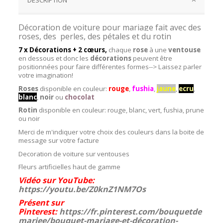
Décoration de voiture pour mariage fait avec des
roses, des perles, des pétales et du rotin
7 x Décorations + 2 cœurs,
chaque
rose
à une
ventouse
en dessous et donc les
décorations
peuvent être
positionnées pour faire différentes formes--> Laissez parler
votre imagination!
Roses
disponible en couleur:
rouge
,
fushia
,
jaune
,
ecru
,
blanc
,
noir
ou
chocolat
Rotin
disponible en couleur: rouge, blanc, vert, fushia, prune
ou noir
Merci de m'indiquer votre choix des couleurs dans la boite de
message sur votre facture
Decoration de voiture sur ventouses
Fleurs artificielles haut de gamme
Vidéo sur YouTube:
https://youtu.be/Z0knZ1NM7Os
Présent sur
Pinterest:
https://fr.pinterest.com/bouquetde
mariee/bouquet-mariage-et-décoration-