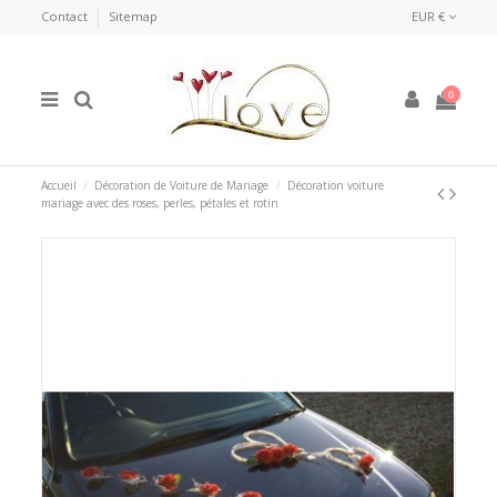
Contact
Sitemap
EUR €
0
Accueil
Décoration de Voiture de Mariage
Décoration voiture
mariage avec des roses, perles, pétales et rotin