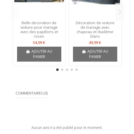
Belle decoration de
Décoration de voiture
Bo
voiture pour mariage
de mariage avec
a
avec des papillons et
chapeau et diadème
roses
blanc
54,99 €
49,99 €
AJOUTER AU
AJOUTER AU
PANIER
PANIER
COMMENTAIRES (0)
Aucun avis n'a été publié pour le moment.