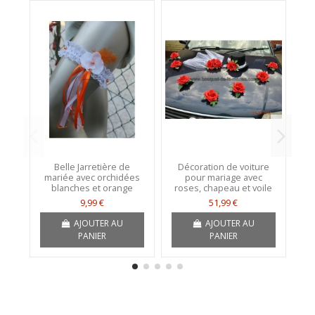
Belle Jarretière de
Décoration de voiture
Bo
mariée avec orchidées
pour mariage avec
th
blanches et orange
roses, chapeau et voile
9,99 €
51,99 €
AJOUTER AU
AJOUTER AU
PANIER
PANIER