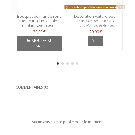
Produit disponible avec d'autres options
Produit
Bouquet de mariée rond
Décoration voiture pour
B
thème turquoise, bleu
mariage type Cœurs
t
et blanc avec roses
avec Perles & Roses
29,99 €
29,99 €
AJOUTER AU
Voir
PANIER
COMMENTAIRES (0)
Aucun avis n'a été publié pour le moment.