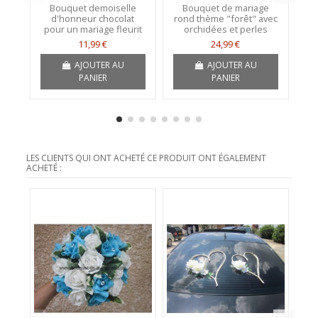
Bouquet demoiselle
Bouquet de mariage
Bo
d'honneur chocolat
rond thème "forêt" avec
d
pour un mariage fleurit
orchidées et perles
11,99 €
24,99 €
AJOUTER AU
AJOUTER AU
PANIER
PANIER
LES CLIENTS QUI ONT ACHETÉ CE PRODUIT ONT ÉGALEMENT
ACHETÉ :