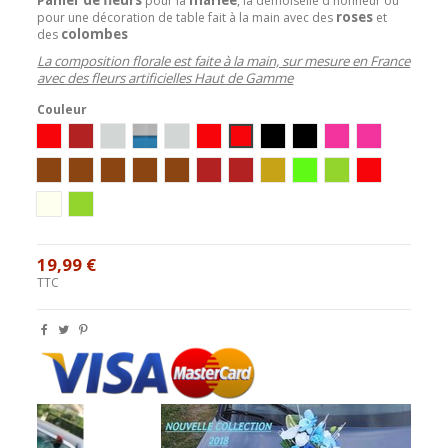
P
pour la
, la demoiselle d'honneur ou
roses
pour une décoration de table fait à la main avec des
et
colombes
des
La composition florale est faite à la main, sur mesure en France
avec des fleurs artificielles Haut de Gamme
Couleur
blanc/rouge/or
bordeaux/ivoire/or
Blanc/Argent
Blanc/Turquoise
ivoire/argent
Ivoire/Rouge
Blanc/Rouge
Ivoire/Noir
Blanc/Noir
Ivoire/Rose
Blanc/Rose
Ivoire / Chocolat
blanc/chocolat
Ivoire/Vert/Chocolat
Blanc/Turquoise/Chocolat
Ivoire/Turquoise/Chocolat
ivoire / bordeaux
blanc / bordeaux
blanc/or
ivoire/anis
Blanc/Anis
rouge/noir/bl
ivoire/or
ivoire/chocolat/anis
19,99 €
TTC