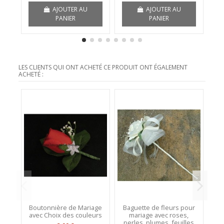
AJOUTER AU
AJOUTER AU
PANIER
PANIER
LES CLIENTS QUI ONT ACHETÉ CE PRODUIT ONT ÉGALEMENT
ACHETÉ :
Boutonnière de Mariage
Baguette de fleurs pour
P
avec Choix des couleurs
mariage avec roses,
m
perles, plumes, feuilles