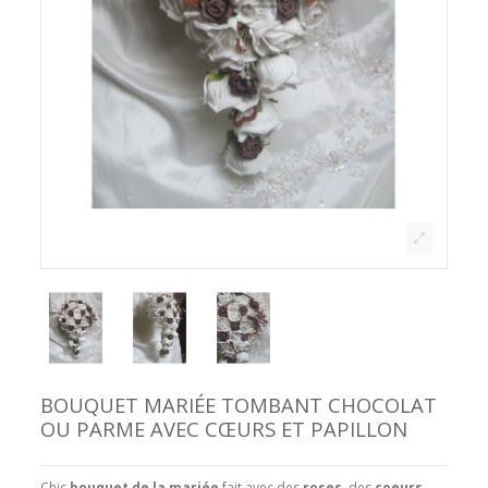
BOUQUET MARIÉE TOMBANT CHOCOLAT
OU PARME AVEC CŒURS ET PAPILLON
Chic
bouquet de la mariée
fait avec des
roses
, des
coeurs
,