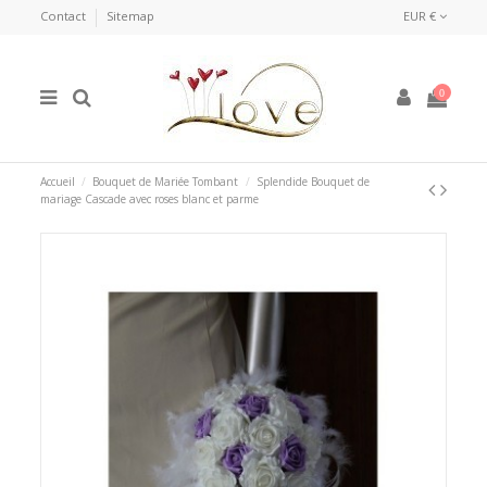
Contact
Sitemap
EUR €
0
Accueil
Bouquet de Mariée Tombant
Splendide Bouquet de
mariage Cascade avec roses blanc et parme