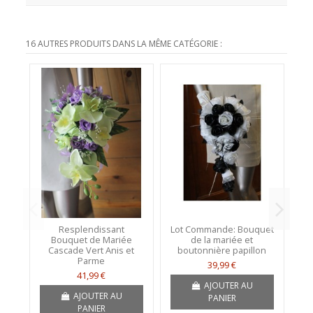
16 AUTRES PRODUITS DANS LA MÊME CATÉGORIE :
Resplendissant
Lot Commande: Bouquet
Bouquet de Mariée
de la mariée et
co
Cascade Vert Anis et
boutonnière papillon
Parme
39,99 €
41,99 €
AJOUTER AU
AJOUTER AU
PANIER
PANIER