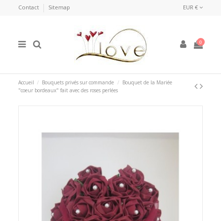
Contact
Sitemap
EUR €
0
Accueil
Bouquets privés sur commande
Bouquet de la Mariée
"coeur bordeaux" fait avec des roses perlées