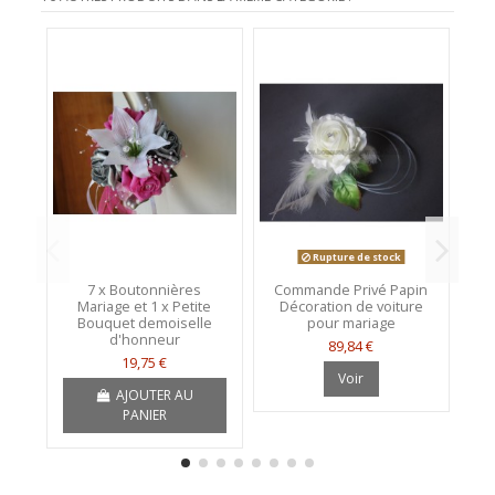
Rupture de stock
7 x Boutonnières
Commande Privé Papin
L
Mariage et 1 x Petite
Décoration de voiture
Bouquet demoiselle
pour mariage
d'honneur
89,84 €
19,75 €
Voir
AJOUTER AU
PANIER