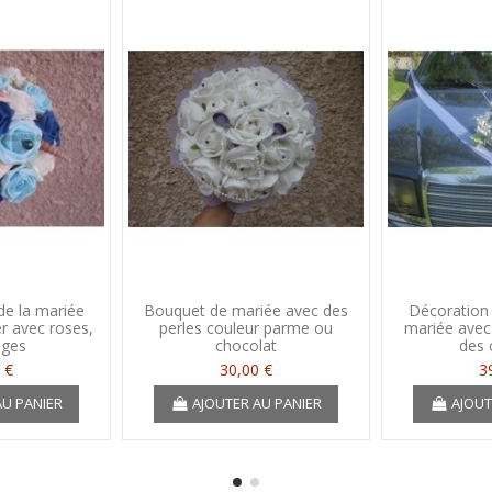
e la mariée
Bouquet de mariée avec des
Décoration 
r avec roses,
perles couleur parme ou
mariée avec
ages
chocolat
des 
 €
30,00 €
3
AU PANIER
AJOUTER AU PANIER
AJOUT