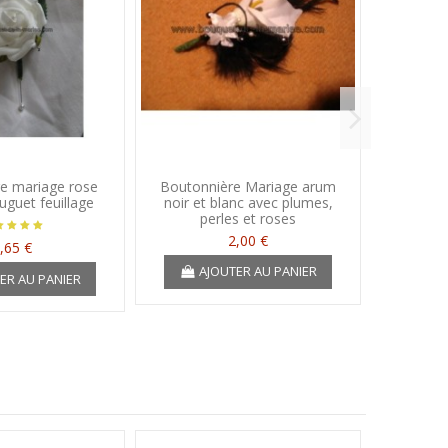
e mariage rose
Boutonnière Mariage arum
Bouton
uguet feuillage
noir et blanc avec plumes,
couleur 
perles et roses
2,00 €
,65 €
AJOUTER AU PANIER
A
ER AU PANIER