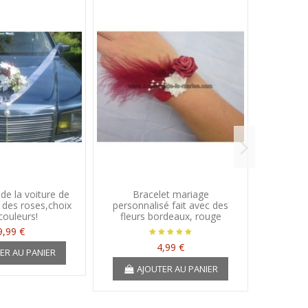
de la voiture de
Bracelet mariage
Bouton
 des roses,choix
personnalisé fait avec des
coeur
couleurs!
fleurs bordeaux, rouge
9,99 €
4,99 €
ER AU PANIER
A
AJOUTER AU PANIER