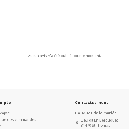
Aucun avis n'a été publié pour le moment.
ompte
Contactez-nous
ompte
Bouquet de la mariée
rique des commandes
Lieu dit En Berduquet
31470 St Thomas
é