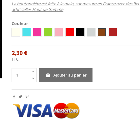
La boutonnière est faite
à la main, sur mesure en France avec des fle
artificielles Haut de Gamme
Couleur
Ivoire
Ivoire / Turquoise
Rose Vif
Vert
Rose tendre
Rouge
Noir
argent
Chocolat
Bordeaux
2,30 €
TTC
Ajouter au panier