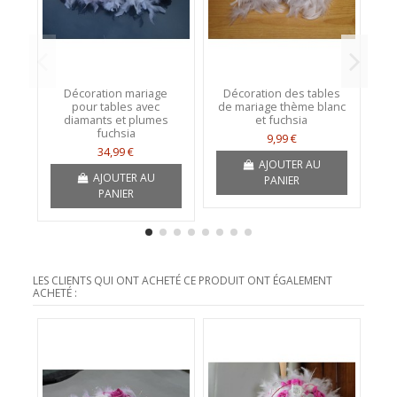
Décoration mariage
Décoration des tables
D
pour tables avec
de mariage thème blanc
diamants et plumes
et fuchsia
fuchsia
9,99 €
34,99 €
AJOUTER AU
AJOUTER AU
PANIER
PANIER
LES CLIENTS QUI ONT ACHETÉ CE PRODUIT ONT ÉGALEMENT
ACHETÉ :