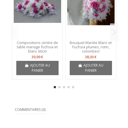
Compositions centre de
Bouquet Mariée Blanc et
B
table mariage fuchsia et
Fuchsia plumes, rotin,
f
blanc 60cm
colombes!
39,99 €
38,00 €
AJOUTER AU
AJOUTER AU
PANIER
PANIER
COMMENTAIRES (0)