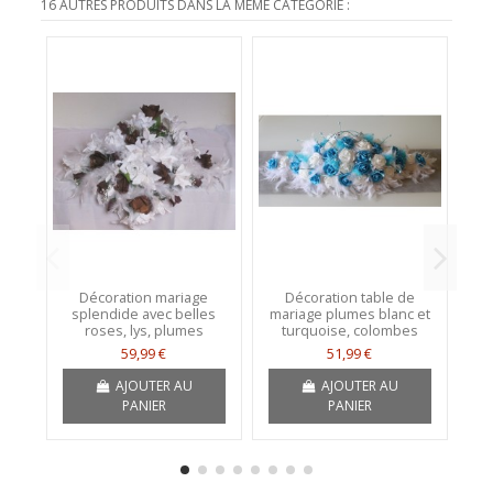
16 AUTRES PRODUITS DANS LA MÊME CATÉGORIE :
Décoration mariage
Décoration table de
splendide avec belles
mariage plumes blanc et
vo
roses, lys, plumes
turquoise, colombes
r
59,99 €
51,99 €
AJOUTER AU
AJOUTER AU
PANIER
PANIER