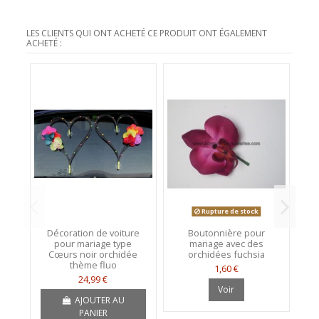
LES CLIENTS QUI ONT ACHETÉ CE PRODUIT ONT ÉGALEMENT
ACHETÉ :
Rupture de stock
Décoration de voiture
Boutonnière pour
2 
pour mariage type
mariage avec des
vo
Cœurs noir orchidée
orchidées fuchsia
thème fluo
1,60 €
24,99 €
Voir
AJOUTER AU
PANIER