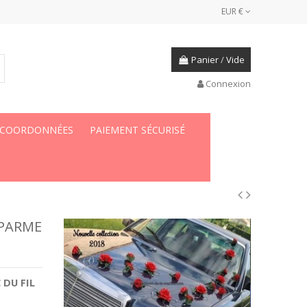
EUR €
Panier
/
Vide
Connexion
 COORDONNÉES
PAIEMENT SÉCURISÉ
 PARME
C DU
FIL