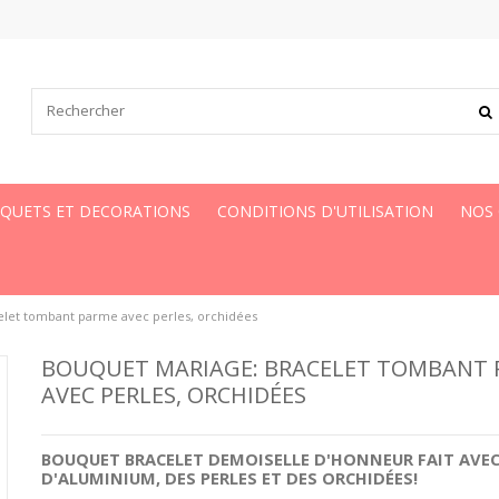
UQUETS ET DECORATIONS
CONDITIONS D'UTILISATION
NOS
elet tombant parme avec perles, orchidées
BOUQUET MARIAGE: BRACELET TOMBANT
AVEC PERLES, ORCHIDÉES
BOUQUET BRACELET DEMOISELLE D'HONNEUR
FAIT AVE
D'ALUMINIUM, DES
PERLES
ET DES
ORCHIDÉES
!