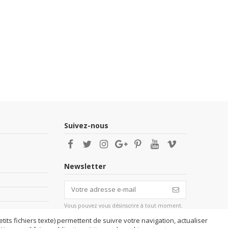
Suivez-nous
Newsletter
Vous pouvez vous désinscrire à tout moment.
Vous trouverez pour cela nos informations de
contact dans les conditions d'utilisation du
tits fichiers texte) permettent de suivre votre navigation, actualiser
site.