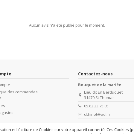
Aucun avis n'a été publié pour le moment.
ompte
Contactez-nous
ompte
Bouquet de la mariée
rique des commandes
Lieu dit En Berduquet
31470 St Thomas
é
ses
05.62.23.75.05
agasins
clthiriot@aol.fr
isation et l'écriture de Cookies sur votre appareil connecté. Ces Cookies (pe