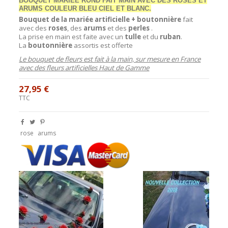
BOUQUET MARIÉE ROND FAIT MAIN AVEC DES ROSES ET
ARUMS COULEUR BLEU CIEL ET BLANC.
Bouquet de la mariée artificielle + boutonnière
fait
avec des
roses
, des
arums
et des
perles
.
La prise en main est faite avec un
tulle
et du
ruban
.
La
boutonnière
assortis est offerte
Le bouquet de fleurs est fait à la main, sur mesure en France
avec des fleurs artificielles Haut de Gamme
27,95 €
TTC
rose
arums