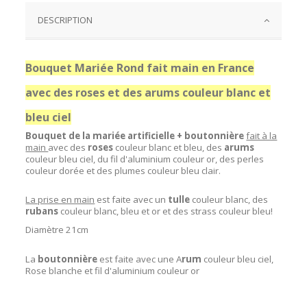
DESCRIPTION
Bouquet Mariée Rond fait main en France
avec des roses et des arums couleur blanc et
bleu ciel
Bouquet de la mariée artificielle + boutonnière
fait à la
main
avec des
roses
couleur blanc et bleu, des
arums
couleur bleu ciel, du fil d'aluminium couleur or, des perles
couleur dorée et des plumes couleur bleu clair.
La prise en main
est faite avec un
tulle
couleur blanc, des
rubans
couleur blanc, bleu et or et des strass couleur bleu!
Diamètre 21cm
La
boutonnière
est faite avec une A
rum
couleur bleu ciel,
Rose blanche et fil d'aluminium couleur or