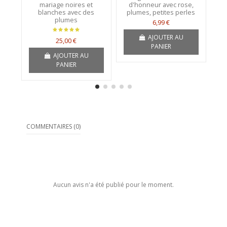
mariage noires et
d'honneur avec rose,
ma
blanches avec des
plumes, petites perles
plumes
6,99 €
AJOUTER AU
25,00 €
PANIER
AJOUTER AU
PANIER
COMMENTAIRES (0)
Aucun avis n'a été publié pour le moment.