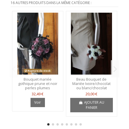
16 AUTRES PRODUITS DANS LA MÊME CATÉGORIE :
Rupture de stock
Bouquet mariée
Beau Bouquet de
B
gothique prune et noir
Mariée Ivoire/chocolat
perles plumes
ou blanc/chocolat
32,49 €
20,00 €
Voir
AJOUTER AU
PANIER