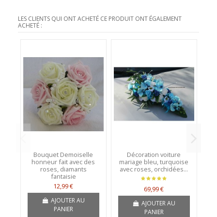
LES CLIENTS QUI ONT ACHETÉ CE PRODUIT ONT ÉGALEMENT
ACHETÉ :
Bouquet Demoiselle
Décoration voiture
honneur fait avec des
mariage bleu, turquoise
t
roses, diamants
avec roses, orchidées...
fantaisie
12,99 €
69,99 €
AJOUTER AU
AJOUTER AU
PANIER
PANIER