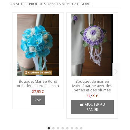
16 AUTRES PRODUITS DANS LA MÊME CATÉGORIE :
Rupture de stock
Bouquet Mariée Rond
Bouquet de mariée
Bo
orchidées bleu fait main
ivoire / parme avec des
d
perles et des plumes
27,95 €
27,99 €
Voir
AJOUTER AU
PANIER