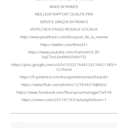
MADE IN FRANCE
MEILLEUR RAPPORT QUALITE PRIX
SERVICE UNIQUE EN FRANCE
VISITEZ NOS PAGES RESEAUX SOCIAUX:
http://www.pearltrees.com/bouquet_de_la_mariee
https://twitter.com/thiriot31
https://www.youtube.com/channel/UCZK-
kqCTnrLEmWWS0VI6YTQ
https://plus.google.com/u/0/b/105327644133218421385/+
CLThiriot
https://fr.pinterest.com/bouquetdemariee/boards/
https://www.flickr.com/photos/127839319@N02/
https://www.facebook.com/fleurspourmariage/?ref=hl
https://vimeo.com/207181793?activityReferer=1