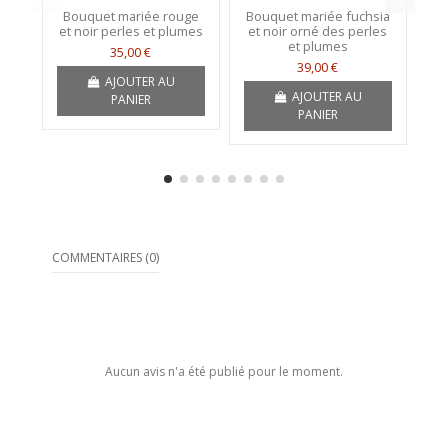
Bouquet mariée rouge
Bouquet mariée fuchsia
B
et noir perles et plumes
et noir orné des perles
No
et plumes
35,00 €
39,00 €
AJOUTER AU
AJOUTER AU
PANIER
PANIER
COMMENTAIRES (0)
Aucun avis n'a été publié pour le moment.