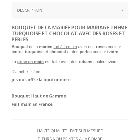
DESCRIPTION
BOUQUET DE LA MARIÉE POUR MARIAGE THÈME
TURQUOISE ET CHOCOLAT AVEC DES ROSES ET
PERLES
B
ouquet
de la
mariée
fait à la main
avec des
roses
couleur
ivoire
,
turquoise
et
chocolat
et des
perles
couleur
ivoire
.
La
prise en main
est faite avec des
rubans
couleur ivoire
Diamètre: 22cm
je vous offre la boutonniere
Bouquet Haut de Gamme
Fait main En France
HAUTE QUALITE - FAIT SUR MESURE
FLEURS NON PEINTES A LA BOMBE