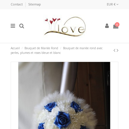
Contact
Sitemap
EUR €
0
Accueil
Bouquet de Mariée Rond
Bouquet de mariée rond avec
perles, plumes et roses bleue et blanc