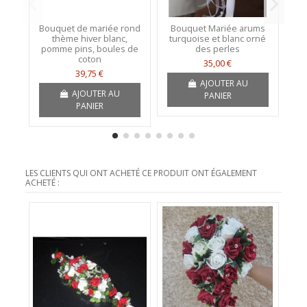
Bouquet de mariée rond
Bouquet Mariée arums
Bo
thème hiver blanc,
turquoise et blanc orné
pomme pins, boules de
des perles
coton
35,00 €
39,75 €
AJOUTER AU
AJOUTER AU
PANIER
PANIER
LES CLIENTS QUI ONT ACHETÉ CE PRODUIT ONT ÉGALEMENT
ACHETÉ :