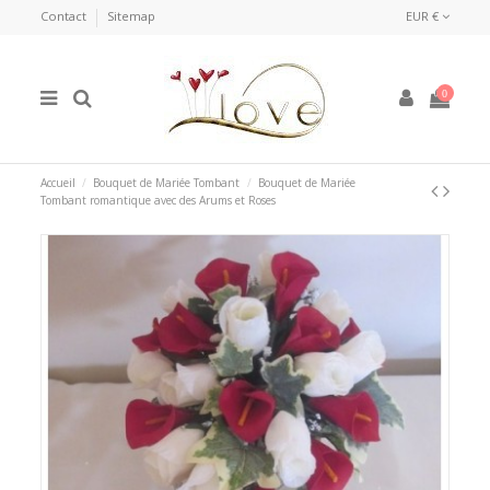
Contact
Sitemap
EUR €
0
Accueil
Bouquet de Mariée Tombant
Bouquet de Mariée
Tombant romantique avec des Arums et Roses