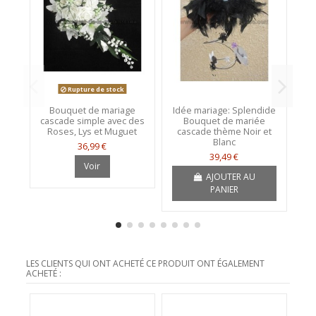
Rupture de stock
Bouquet de mariage
Idée mariage: Splendide
Ma
cascade simple avec des
Bouquet de mariée
fl
Roses, Lys et Muguet
cascade thème Noir et
Blanc
36,99 €
39,49 €
Voir
AJOUTER AU
PANIER
LES CLIENTS QUI ONT ACHETÉ CE PRODUIT ONT ÉGALEMENT
ACHETÉ :