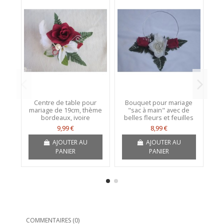
Centre de table pour
Bouquet pour mariage
mariage de 19cm, thème
"sac à main" avec de
To
bordeaux, ivoire
belles fleurs et feuilles
9,99 €
8,99 €
AJOUTER AU
AJOUTER AU
PANIER
PANIER
COMMENTAIRES (0)