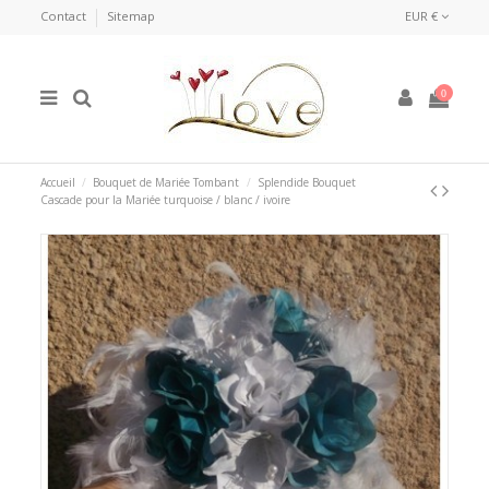
Contact
Sitemap
EUR €
0
Accueil
Bouquet de Mariée Tombant
Splendide Bouquet
Cascade pour la Mariée turquoise / blanc / ivoire