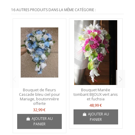
16 AUTRES PRODUITS DANS LA MÊME CATÉGORIE :
Bouquet de fleurs
Bouquet Mariée
B
Cascade bleu ciel pour
tombant BIJOUX vert anis
Mariage, boutonnière
et fuchsia
offerte
48,99 €
32,99 €
AJOUTER AU
AJOUTER AU
PANIER
PANIER