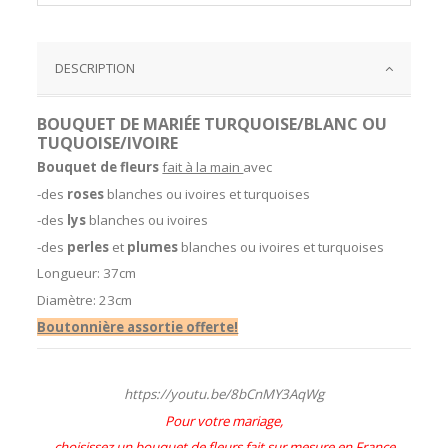
DESCRIPTION
BOUQUET DE MARIÉE TURQUOISE/BLANC OU
TUQUOISE/IVOIRE
Bouquet de fleurs
fait à la main
avec
-des
roses
blanches ou ivoires et turquoises
-des
lys
blanches ou ivoires
-des
perles
et
plumes
blanches ou ivoires et turquoises
Longueur: 37cm
Diamètre: 23cm
Boutonnière assortie offerte!
https://youtu.be/8bCnMY3AqWg
Pour votre mariage,
choisissez un bouquet de fleurs fait sur mesure en France