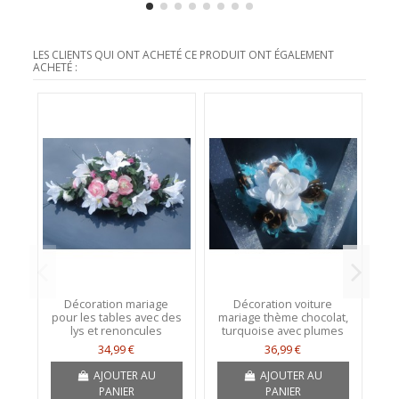
LES CLIENTS QUI ONT ACHETÉ CE PRODUIT ONT ÉGALEMENT
ACHETÉ :
Décoration mariage
Décoration voiture
Bo
pour les tables avec des
mariage thème chocolat,
av
lys et renoncules
turquoise avec plumes
34,99 €
36,99 €
AJOUTER AU
AJOUTER AU
PANIER
PANIER