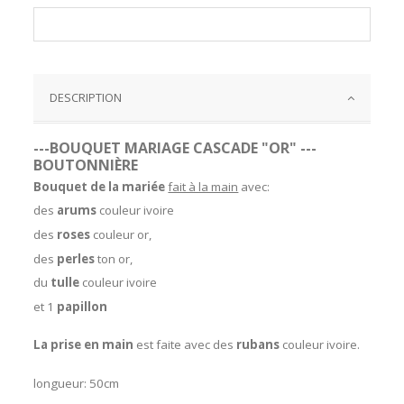
DESCRIPTION
---BOUQUET MARIAGE CASCADE "OR" ---
BOUTONNIÈRE
Bouquet de la mariée
fait à la main
avec:
des
arums
couleur ivoire
des
roses
couleur or,
des
perles
ton or,
du
tulle
couleur ivoire
et 1
papillon
La prise en main
est faite avec des
rubans
couleur ivoire.
longueur: 50cm