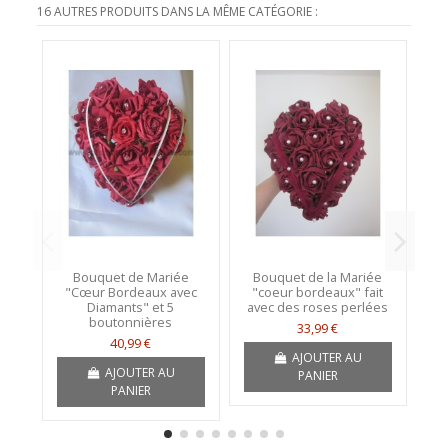
16 AUTRES PRODUITS DANS LA MÊME CATÉGORIE :
Bouquet de Mariée
Bouquet de la Mariée
B
"Cœur Bordeaux avec
"coeur bordeaux" fait
Ca
Diamants" et 5
avec des roses perlées
av
boutonnières
33,99 €
40,99 €
AJOUTER AU
AJOUTER AU
PANIER
PANIER