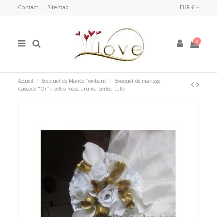
Contact
Sitemap
EUR €
0
Accueil
Bouquet de Mariée Tombant
Bouquet de mariage
Cascade "Or" - belles roses, arums, perles, tulle