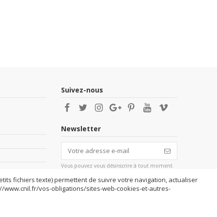
Suivez-nous
Newsletter
Vous pouvez vous désinscrire à tout moment.
Vous trouverez pour cela nos informations de
contact dans les conditions d'utilisation du
tits fichiers texte) permettent de suivre votre navigation, actualiser
site.
://www.cnil.fr/vos-obligations/sites-web-cookies-et-autres-