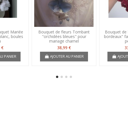
quet Mariée
Bouquet de fleurs Tombant
Bouquet de 
blanc, boules
"orchidées bleues" pour
bordeaux" fa
n
mariage charnel
p
 €
38,99 €
3
AU PANIER
AJOUTER AU PANIER
AJOUT