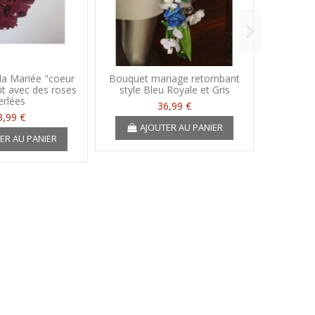
la Mariée "coeur
Bouquet mariage retombant
Bouque
it avec des roses
style Bleu Royale et Gris
"fleuri
erlées
r
36,99 €
3,99 €
AJOUTER AU PANIER
ER AU PANIER
A