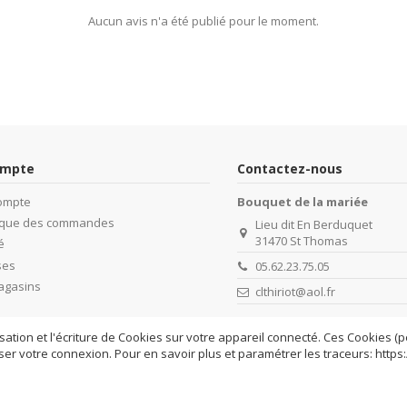
Aucun avis n'a été publié pour le moment.
ompte
Contactez-nous
ompte
Bouquet de la mariée
rique des commandes
Lieu dit En Berduquet
31470 St Thomas
é
ses
05.62.23.75.05
agasins
clthiriot@aol.fr
isation et l'écriture de Cookies sur votre appareil connecté. Ces Cookies (pe
iser votre connexion. Pour en savoir plus et paramétrer les traceurs: https