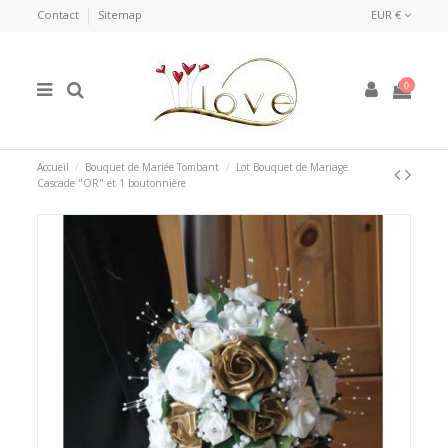
Contact
Sitemap
EUR €
0
Accueil
Bouquet de Mariée Tombant
Lot Bouquet de Mariage
Cascade "OR" et 1 boutonnière