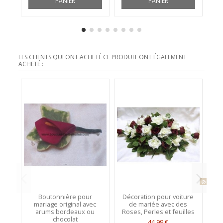
PANIER
PANIER
LES CLIENTS QUI ONT ACHETÉ CE PRODUIT ONT ÉGALEMENT
ACHETÉ :
Produit
Boutonnière pour
Décoration pour voiture
mariage original avec
de mariée avec des
arums bordeaux ou
Roses, Perles et feuilles
chocolat
44,99 €