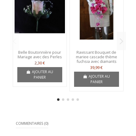
Belle Boutonnière pour
Ravissant Bouquet de
Bo
Mariage avec des Perles
mariee cascade thème
fuchsia avec diamants
2,30 €
39,99 €
AJOUTER AU
AJOUTER AU
PANIER
PANIER
COMMENTAIRES (0)