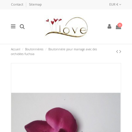
Contact
Sitemap
EUR €
0
Accueil
Boutonnières
Boutonnière pour mariage avec des
orchidées fuchsia