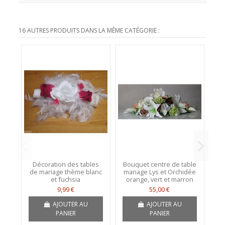
16 AUTRES PRODUITS DANS LA MÊME CATÉGORIE :
Décoration des tables
Bouquet centre de table
D
de mariage thème blanc
mariage Lys et Orchidée
m
et fuchsia
orange, vert et marron
9,99 €
55,00 €
AJOUTER AU
AJOUTER AU
PANIER
PANIER