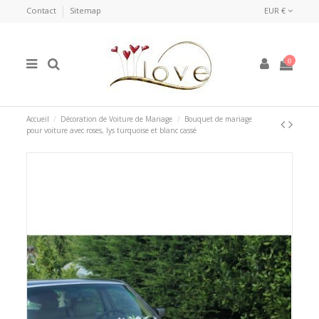
Contact
Sitemap
EUR €
0
Accueil
Décoration de Voiture de Mariage
Bouquet de mariage
pour voiture avec roses, lys turquoise et blanc cassé