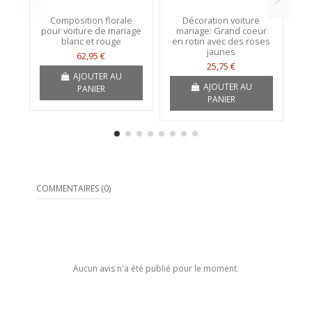
Composition florale
Décoration voiture
D
pour voiture de mariage
mariage: Grand coeur
blanc et rouge
en rotin avec des roses
jaunes
62,95 €
25,75 €
AJOUTER AU
AJOUTER AU
PANIER
PANIER
COMMENTAIRES (0)
Aucun avis n'a été publié pour le moment.