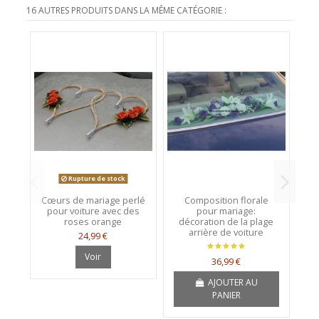
16 AUTRES PRODUITS DANS LA MÊME CATÉGORIE :
Rupture de stock
Cœurs de mariage perlé
Composition florale
S
pour voiture avec des
pour mariage:
vo
roses orange
décoration de la plage
r
arrière de voiture
24,99 €
Voir
36,99 €
AJOUTER AU
PANIER