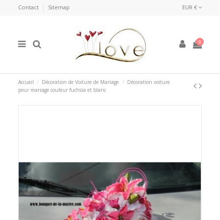
Contact
Sitemap
EUR €
0
Accueil
Décoration de Voiture de Mariage
Décoration voiture
pour mariage couleur fuchsia et blanc