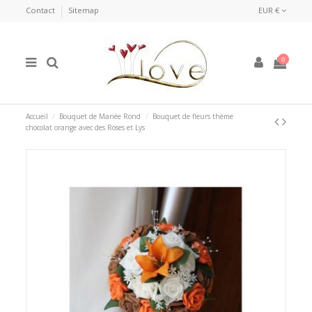
Contact
Sitemap
EUR €
0
Accueil
Bouquet de Mariée Rond
Bouquet de fleurs thème
chocolat orange avec des Roses et Lys