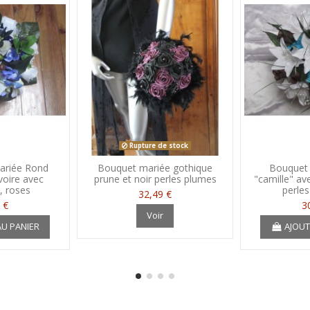
Rupture de stock
ariée Rond
Bouquet mariée gothique
Bouquet
voire avec
prune et noir perles plumes
"camille" ave
, roses
perles
32,49 €
 €
3
Voir
AU PANIER
AJOUT