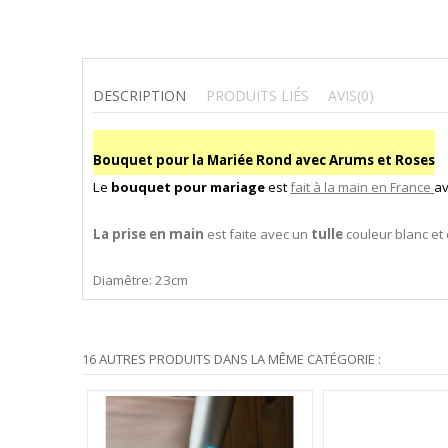
DESCRIPTION
PRODUITS LIÉS
AVIS
(0)
Bouquet pour la Mariée Rond avec Arums et Roses
Le
bouquet pour mariage
est
fait à la main en France
a
La prise en main
est faite avec un
tulle
couleur blanc et
Diamêtre: 23cm
16 AUTRES PRODUITS DANS LA MÊME CATÉGORIE :