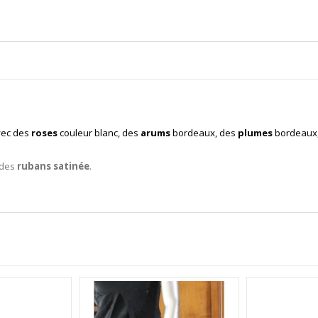
vec des
roses
couleur blanc, des
arums
bordeaux, des
plumes
bordeaux
 des
rubans satinée
.