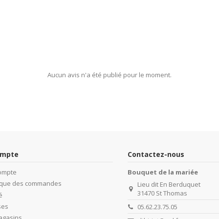
Aucun avis n'a été publié pour le moment.
ompte
Contactez-nous
ompte
Bouquet de la mariée
rique des commandes
Lieu dit En Berduquet
31470 St Thomas
é
ses
05.62.23.75.05
agasins