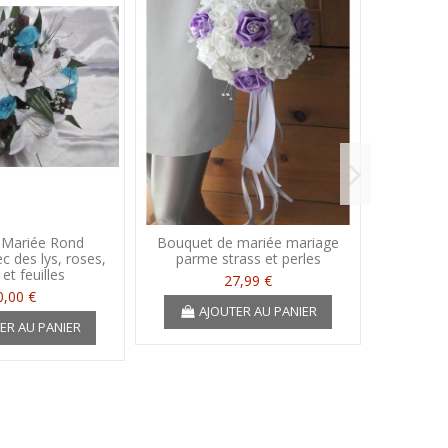
 Mariée Rond
Bouquet de mariée mariage
Bouquet 
c des lys, roses,
parme strass et perles
turqu
 et feuilles
pl
27,99 €
0,00 €
AJOUTER AU PANIER
ER AU PANIER
A