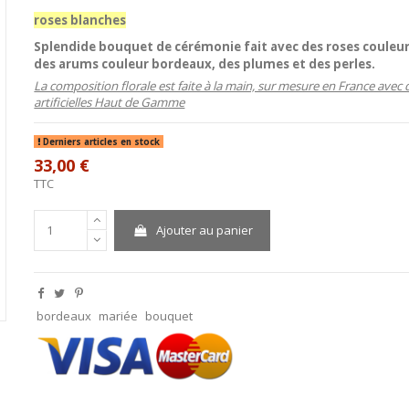
roses blanches
Splendide
bouquet
de cérémonie fait avec des
roses
couleur
des
arums
couleur bordeaux, des
plumes
et des
perles
.
La composition florale est faite à la main, sur mesure en France avec 
artificielles Haut de Gamme
Derniers articles en stock
33,00 €
TTC
Ajouter au panier
bordeaux
mariée
bouquet