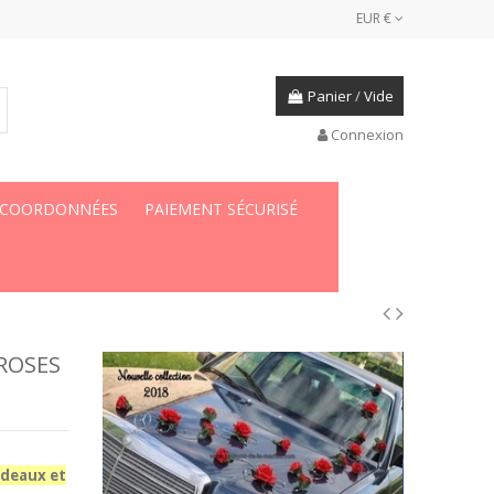
EUR €
Panier
/
Vide
Connexion
 COORDONNÉES
PAIEMENT SÉCURISÉ
ROSES
rdeaux et