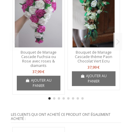
Bouquet de Mariage
Bouquet de Mariage
Cascade Fuchsia ou
Cascade thème Paon
M
Rose avec roses &
Chocolat Vert Ecru
diamants
37,99 €
37,99 €
AJOUTER AU
AJOUTER AU
PANIER
PANIER
LES CLIENTS QUI ONT ACHETÉ CE PRODUIT ONT ÉGALEMENT
ACHETÉ :