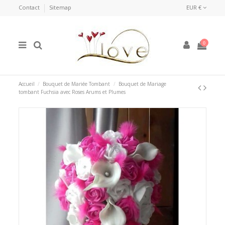
Contact
Sitemap
EUR €
0
Accueil
Bouquet de Mariée Tombant
Bouquet de Mariage
tombant Fuchsia avec Roses Arums et Plumes