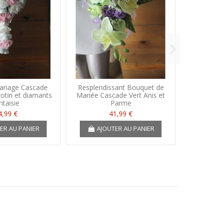
ariage Cascade
Resplendissant Bouquet de
Bouqu
rotin et diamants
Mariée Cascade Vert Anis et
maria
ntaisie
Parme
4,99 €
41,99 €
ER AU PANIER
AJOUTER AU PANIER
A