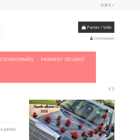
EUR €
Panier
/
Vide
Connexion
 COORDONNÉES
PAIEMENT SÉCURISÉ
es perles