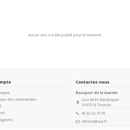
Aucun avis n'a été publié pour le moment.
ompte
Contactez-nous
ompte
Bouquet de la mariée
rique des commandes
Lieu dit En Berduquet
31470 St Thomas
é
ses
05.62.23.75.05
agasins
clthiriot@aol.fr