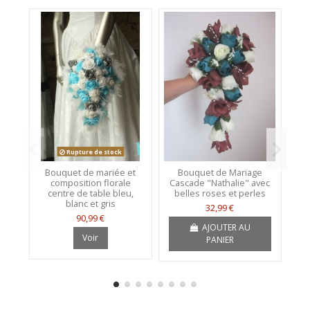
Rupture de stock
Bouquet de mariée et
Bouquet de Mariage
Lo
composition florale
Cascade "Nathalie" avec
centre de table bleu,
belles roses et perles
blanc et gris
32,99 €
90,99 €
AJOUTER AU
Voir
PANIER