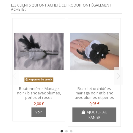
LES CLIENTS QUI ONT ACHETÉ CE PRODUIT ONT ÉGALEMENT
ACHETÉ :
Rupture de stock
Boutonnières Mariage
Bracelet orchidées
noir / blanc avec plumes,
mariage noir et blanc
perles et roses
avec plumes et perles
2,00 €
9,95 €
Voir
AJOUTER AU
PANIER