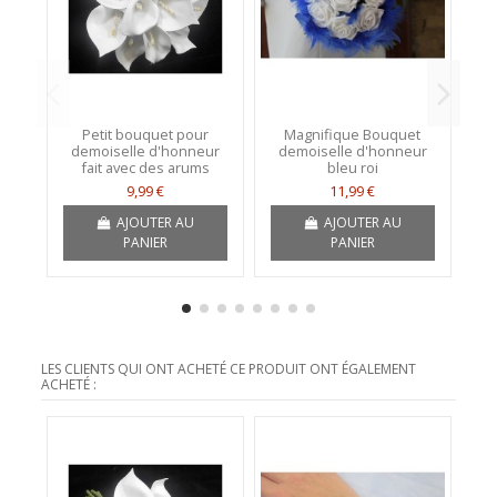
Petit bouquet pour
Magnifique Bouquet
demoiselle d'honneur
demoiselle d'honneur
d
fait avec des arums
bleu roi
n
9,99 €
11,99 €
AJOUTER AU
AJOUTER AU
PANIER
PANIER
LES CLIENTS QUI ONT ACHETÉ CE PRODUIT ONT ÉGALEMENT
ACHETÉ :