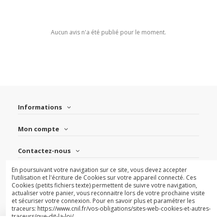
Aucun avis n'a été publié pour le moment.
Informations
Mon compte
Contactez-nous
En poursuivant votre navigation sur ce site, vous devez accepter
Suivez-nous
l’utilisation et l'écriture de Cookies sur votre appareil connecté. Ces
Cookies (petits fichiers texte) permettent de suivre votre navigation,
actualiser votre panier, vous reconnaitre lors de votre prochaine visite
Newsletter
et sécuriser votre connexion. Pour en savoir plus et paramétrer les
traceurs: https://www.cnil.fr/vos-obligations/sites-web-cookies-et-autres-
traceurs/que-dit-la-loi/