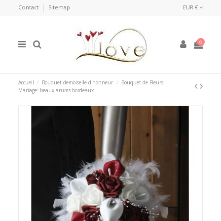
Contact
Sitemap
EUR €
0
Accueil
Bouquet demoiselle d'honneur
Bouquet de Fleurs
Mariage: beaux arums bordeaux