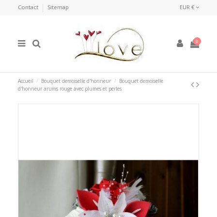
Contact
Sitemap
EUR €
0
Accueil
Bouquet demoiselle d'honneur
Bouquet demoiselle
d'honneur arums rouge avec plumes et perles