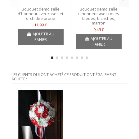
Bouquet demoiselle
Bouquet demoiselle
B
d'honneur avec roses et
d'honneur avec roses
Ly
orchidée prune
bleues, blanches,
marron
11,99 €
9,49 €
AJOUTER AU
AJOUTER AU
PANIER
PANIER
LES CLIENTS QUI ONT ACHETÉ CE PRODUIT ONT ÉGALEMENT
ACHETÉ :