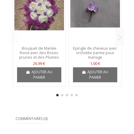
Bouquet de Mariée
Epingle de cheveux avec
Rond avec des Roses
orchidée parme pour
Si
prunes et des Plumes
mariage
26,99 €
1,00 €
AJOUTER AU
AJOUTER AU
PANIER
PANIER
COMMENTAIRES (0)