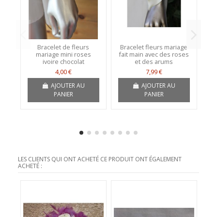
Bracelet de fleurs
Bracelet fleurs mariage
B
mariage mini roses
fait main avec des roses
m
ivoire chocolat
et des arums
a
4,00 €
7,99 €
AJOUTER AU
AJOUTER AU
PANIER
PANIER
LES CLIENTS QUI ONT ACHETÉ CE PRODUIT ONT ÉGALEMENT
ACHETÉ :