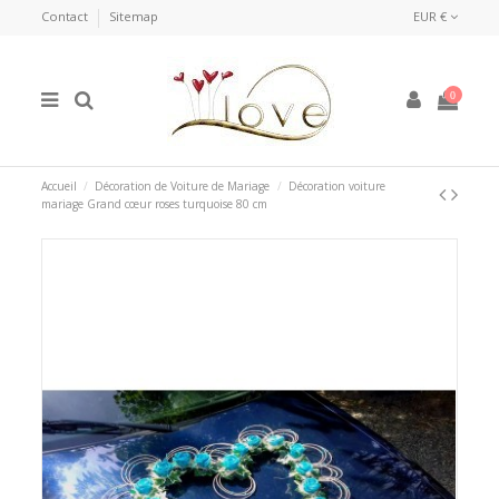
Contact
Sitemap
EUR €
0
Accueil
Décoration de Voiture de Mariage
Décoration voiture
mariage Grand cœur roses turquoise 80 cm