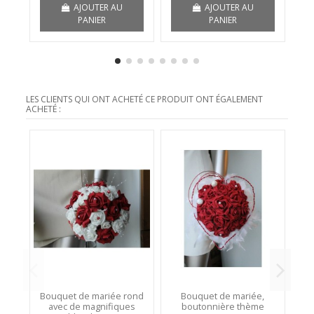
AJOUTER AU
AJOUTER AU
PANIER
PANIER
LES CLIENTS QUI ONT ACHETÉ CE PRODUIT ONT ÉGALEMENT
ACHETÉ :
Bouquet de mariée rond
Bouquet de mariée,
D
avec de magnifiques
boutonnière thème