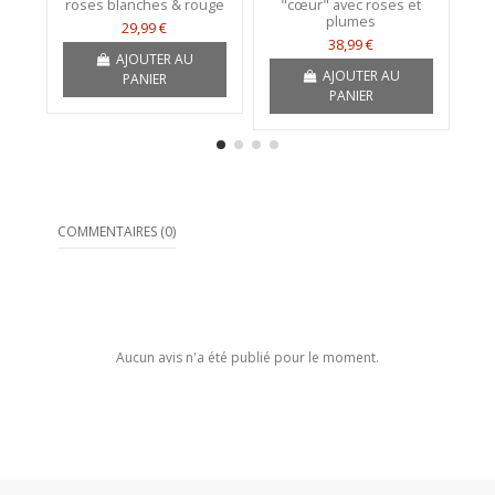
roses blanches & rouge
"cœur" avec roses et
ro
plumes
29,99 €
38,99 €
AJOUTER AU
AJOUTER AU
PANIER
PANIER
COMMENTAIRES (0)
Aucun avis n'a été publié pour le moment.