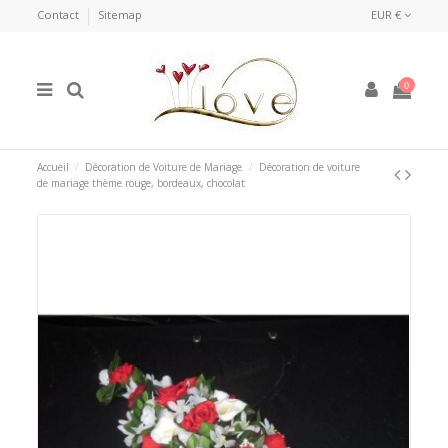
Contact
Sitemap
EUR €
0
Accueil
Décoration de Voiture de Mariage
Décoration de voiture
de mariage thème rouge, bordeaux, chocolat