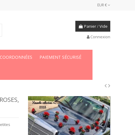
EUR €
Panier
/
Vide
Connexion
 COORDONNÉES
PAIEMENT SÉCURISÉ
ROSES,
etites