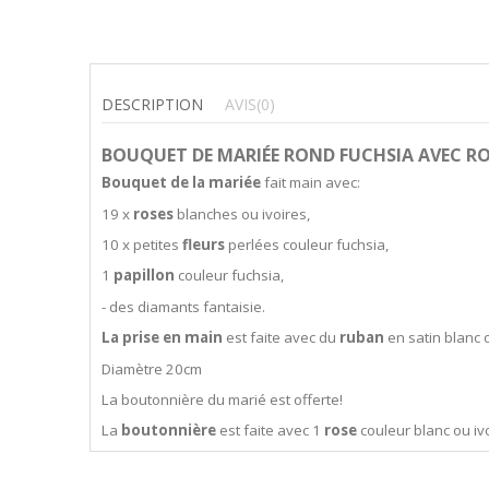
DESCRIPTION
AVIS
(0)
BOUQUET DE MARIÉE ROND FUCHSIA AVEC RO
Bouquet de la mariée
fait main avec:
19 x
roses
blanches ou ivoires,
10 x petites
fleurs
perlées couleur fuchsia,
1
papillon
couleur fuchsia,
- des diamants fantaisie.
La prise en main
est faite avec du
ruban
en satin blanc 
Diamètre 20cm
La boutonnière du marié est offerte!
La
boutonnière
est faite avec 1
rose
couleur blanc ou ivo