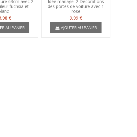
ture 63cm avec 2
Idée mariage: 2 Décorations
Belle
leur fuchsia et
des portes de voiture avec 1
Mariag
blanc
rose
3,98 €
9,99 €
A
ER AU PANIER
AJOUTER AU PANIER