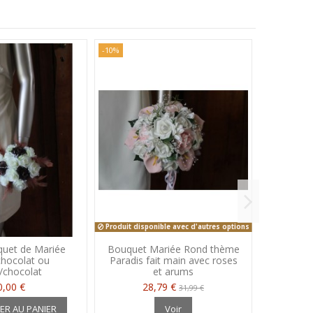
-10%
Produit disponible avec d'autres options
uet de Mariée
Bouquet Mariée Rond thème
Beau B
chocolat ou
Paradis fait main avec roses
Rond ave
/chocolat
et arums
c
0,00 €
28,79 €
31,99 €
ER AU PANIER
Voir
A