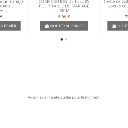
 pour mariage
COMPOSITION DE FLEURS
Gerbe de voi
a/Anis OU
POUR TABLE DE MARIAGE
coeurs cou
Anis
20CM
 €
6,99 €
7
AU PANIER
AJOUTER AU PANIER
AJOUT
Aucun avis n'a été publié pour le moment.