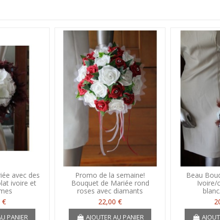
iée avec des
Promo de la semaine!
Beau Bouq
at ivoire et
Bouquet de Mariée rond
Ivoire/
umes
roses avec diamants
blanc
 €
22,00 €
2
AU PANIER
AJOUTER AU PANIER
AJOUT