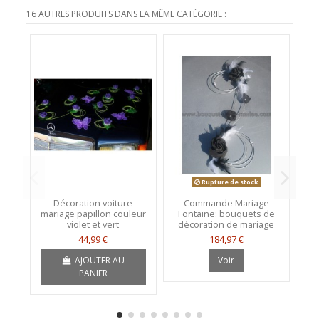
16 AUTRES PRODUITS DANS LA MÊME CATÉGORIE :
Rupture de stock
Décoration voiture
Commande Mariage
mariage papillon couleur
Fontaine: bouquets de
Bo
violet et vert
décoration de mariage
v
44,99 €
184,97 €
AJOUTER AU
Voir
PANIER