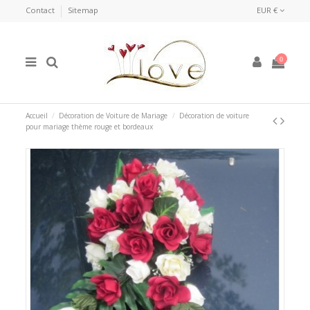
Contact
Sitemap
EUR €
0
Accueil
Décoration de Voiture de Mariage
Décoration de voiture
pour mariage thème rouge et bordeaux