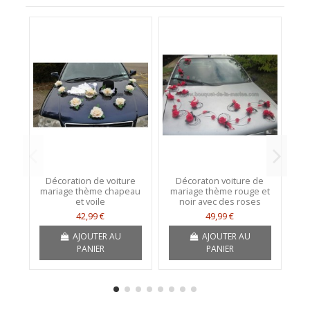
Décoration de voiture
Décoraton voiture de
D
mariage thème chapeau
mariage thème rouge et
d
et voile
noir avec des roses
t
42,99 €
49,99 €
AJOUTER AU
AJOUTER AU
PANIER
PANIER