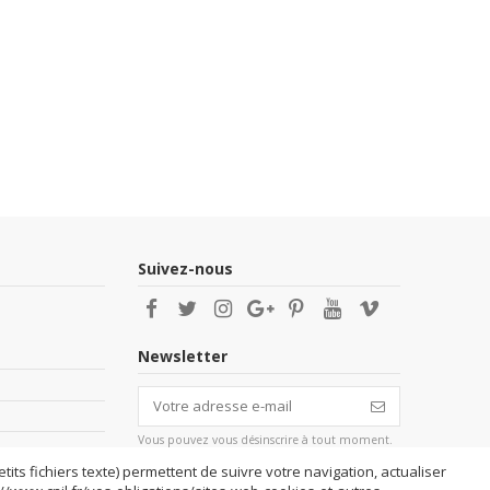
Suivez-nous
Newsletter
Vous pouvez vous désinscrire à tout moment.
Vous trouverez pour cela nos informations de
contact dans les conditions d'utilisation du
tits fichiers texte) permettent de suivre votre navigation, actualiser
site.