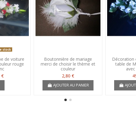
e stock
e de voiture
Boutonnière de mariage
Décoration 
ouleur rouge
merci de choisir le thème et
table de M
anc
couleur
avec 
 €
2,80 €
4
r
AJOUTER AU PANIER
AJOUT