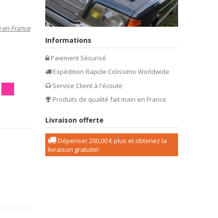
e en France
Informations
Paiement Sécurisé
Expédition Rapide Colissimo Worldwide
Service Client à l'écoute
ir
ire/Rose
Blanc/Rose
Produits de qualité fait main en France
is
oire/parme
Livraison offerte
Dépenser
200,00 €
plus et obtenez la
livraison gratuite!