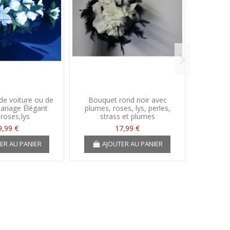
de voiture ou de
Bouquet rond noir avec
Bou
ariage Élégant
plumes, roses, lys, perles,
d'honne
roses,lys
strass et plumes
plu
9,99 €
17,99 €
ER AU PANIER
AJOUTER AU PANIER
A