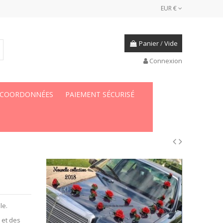
EUR €
Panier
/
Vide
Connexion
 COORDONNÉES
PAIEMENT SÉCURISÉ
le.
s
et des