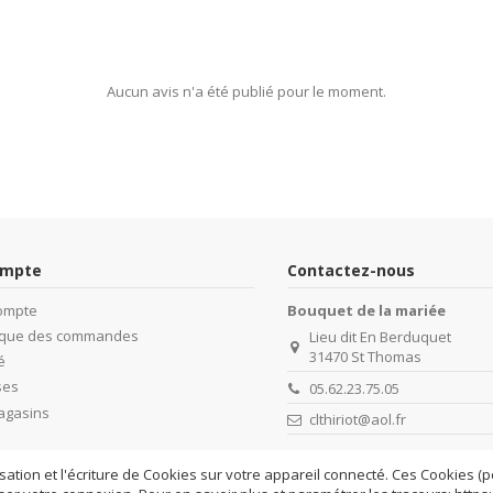
Aucun avis n'a été publié pour le moment.
ompte
Contactez-nous
ompte
Bouquet de la mariée
rique des commandes
Lieu dit En Berduquet
31470 St Thomas
é
ses
05.62.23.75.05
agasins
clthiriot@aol.fr
isation et l'écriture de Cookies sur votre appareil connecté. Ces Cookies (pe