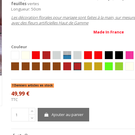
feuilles
vertes
Longueur: 50cm
Les décoration florales pour mariage sont faites à la main, sur mesur
avec des fleurs artificielles Haut de Gamme
Made In France
Couleur
blanc
Ivoire
blanc/rouge/or
bordeaux/ivoire/or
Blanc/Argent
Blanc/Turquoise
ivoire/argent
Ivoire/Rouge
Blanc/Rouge
Ivoire/Noir
Blanc/No
Ivo
Ivoire / Chocolat
blanc/chocolat
Ivoire/Vert/Chocolat
Blanc/Turquoise/Chocolat
Ivoire/Turquoise/Chocolat
ivoire / bordeaux
blanc / bordeaux
blanc/or
ivoire/or
ivoire/anis
Blanc/An
iv
Derniers articles en stock
49,99 €
TTC
Ajouter au panier