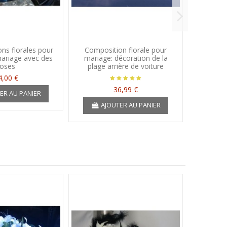
ns florales pour
Composition florale pour
Coeur
mariage avec des
mariage: décoration de la
maria
roses
plage arrière de voiture
4,00 €
36,99 €
ER AU PANIER
A
AJOUTER AU PANIER