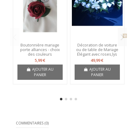
Produit
Boutonnière mariage
Décoration de voiture
porte alliances - choix
ou de table de Mariage
B
des couleurs
Élégant avec roses,lys
av
5,99 €
49,99 €
AJOUTER AU
AJOUTER AU
PANIER
PANIER
COMMENTAIRES (0)