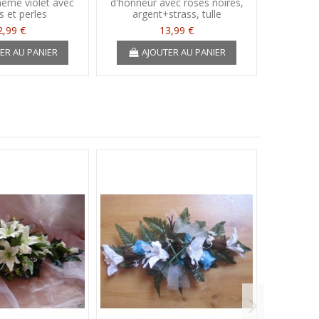
hème violet avec
d'honneur avec roses noires,
demois
 et perles
argent+strass, tulle
c
2,99 €
13,99 €
ER AU PANIER
AJOUTER AU PANIER
A