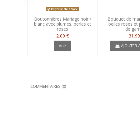
Rupture de stock
Boutonnières Mariage noir /
Bouquet de mar
blanc avec plumes, perles et
belles roses et
roses
de ga
2,00 €
31,99
Voir
AJOUTER 
COMMENTAIRES (0)