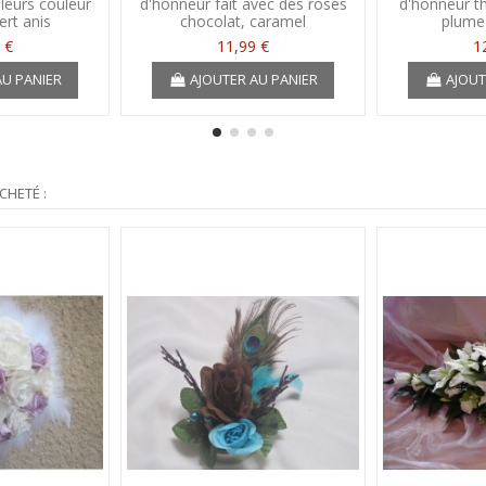
leurs couleur
d'honneur fait avec des roses
d'honneur t
ert anis
chocolat, caramel
plumes
 €
11,99 €
1
AU PANIER
AJOUTER AU PANIER
AJOUT
CHETÉ :