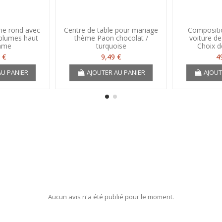
ie rond avec
Centre de table pour mariage
Compositio
 plumes haut
thème Paon chocolat /
voiture d
mme
turquoise
Choix d
 €
9,49 €
4
AU PANIER
AJOUTER AU PANIER
AJOUT
Aucun avis n'a été publié pour le moment.