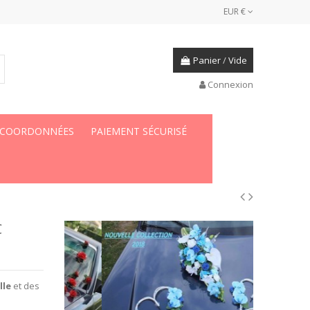
EUR €
Panier
/
Vide
Connexion
 COORDONNÉES
PAIEMENT SÉCURISÉ
C
lle
et des