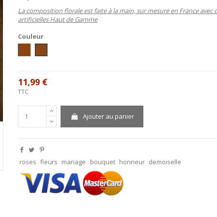
La composition florale est faite à la main, sur mesure en France avec 
artificielles Haut de Gamme
Couleur
Ivoire / Chocolat
blanc/chocolat
11,99 €
TTC
Ajouter au panier
roses
fleurs
mariage
bouquet
honneur
demoiselle