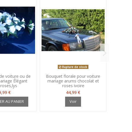
Rupture de stock
de voiture ou de
Bouquet florale pour voiture
Épingle
ariage Élégant
mariage arums chocolat et
co
roses,lys
roses ivoire
9,99 €
44,99 €
A
ER AU PANIER
Voir