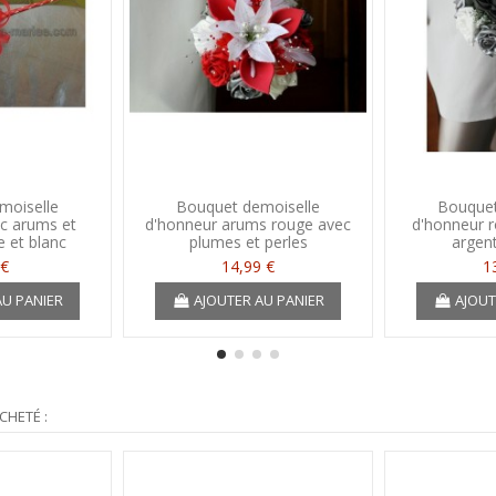
moiselle
Bouquet demoiselle
Bouquet
c arums et
d'honneur arums rouge avec
d'honneur r
 et blanc
plumes et perles
argent
 €
14,99 €
1
AU PANIER
AJOUTER AU PANIER
AJOUT
CHETÉ :