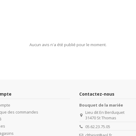
Aucun avis n'a été publié pour le moment.
ompte
Contactez-nous
ompte
Bouquet de la mariée
rique des commandes
Lieu dit En Berduquet
31470 St Thomas
é
ses
05.62.23.75.05
agasins
clthiriot@aol.fr