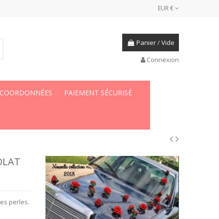
EUR €
Panier
/
Vide
Connexion
 COORDONNÉES
PAIEMENT SÉCURISÉ
OLAT
es perles.