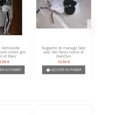
 demoiselle
Baguette de mariage faite
Bou
oses noires gris
avec des fleurs noires et
d'honne
é et blanc
blanches
"
3,99 €
10,99 €
ER AU PANIER
AJOUTER AU PANIER
A