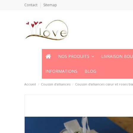
Contact
Sitemap
NOS PRODUITS
LIVRAISON BO
INFORMATIONS
BLOG
Accueil
Coussin d'alliances
Coussin d'alliances cœur et roses b