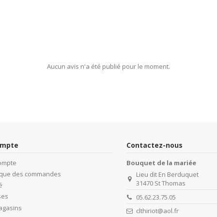
Aucun avis n'a été publié pour le moment.
ompte
Contactez-nous
ompte
Bouquet de la mariée
rique des commandes
Lieu dit En Berduquet
31470 St Thomas
é
ses
05.62.23.75.05
agasins
clthiriot@aol.fr