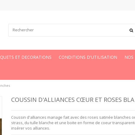
UQUETS ET DECORATIONS
CONDITIONS D'UTILISATION
NOS
lanches
COUSSIN D'ALLIANCES CŒUR ET ROSES BL
Coussin d'alliances mariage fait avec des roses satinée blanches 
strass, du tulle blanche et une b
oite en forme de coeur transparen
insérer vos alliances
.