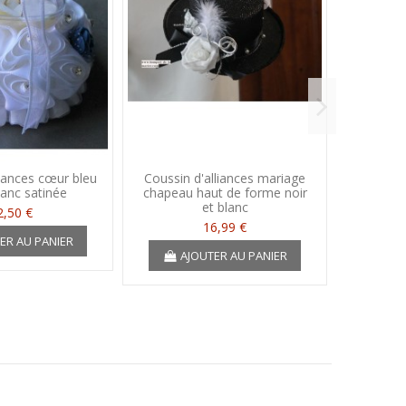
liances cœur bleu
Coussin d'alliances mariage
Coussin 
lanc satinée
chapeau haut de forme noir
noir bla
et blanc
2,50 €
16,99 €
ER AU PANIER
A
AJOUTER AU PANIER