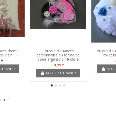
ances thème
Coussin d'alliances
Coussin d'al
se clair
personnalisé en forme de
roi et b
cœur argent,noir,fuchsia
 €
1
18,99 €
AU PANIER
AJOUT
AJOUTER AU PANIER
CHETÉ :