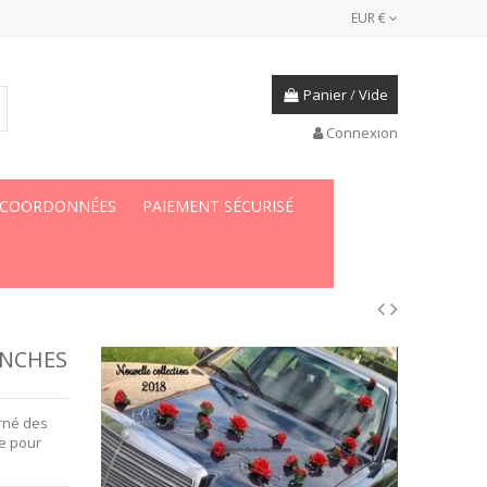
EUR €
Panier
/
Vide
Connexion
 COORDONNÉES
PAIEMENT SÉCURISÉ
ANCHES
orné des
te pour