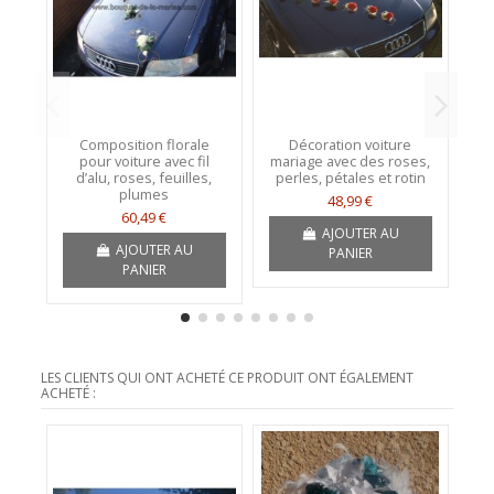
Composition florale
Décoration voiture
D
pour voiture avec fil
mariage avec des roses,
p
d’alu, roses, feuilles,
perles, pétales et rotin
v
plumes
48,99 €
60,49 €
AJOUTER AU
AJOUTER AU
PANIER
PANIER
LES CLIENTS QUI ONT ACHETÉ CE PRODUIT ONT ÉGALEMENT
ACHETÉ :