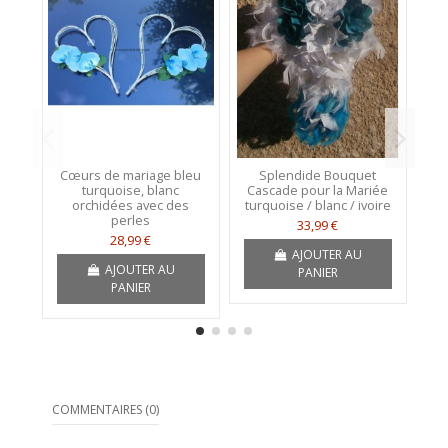
Cœurs de mariage bleu
Splendide Bouquet
turquoise, blanc
Cascade pour la Mariée
p
orchidées avec des
turquoise / blanc / ivoire
perles
33,99 €
28,99 €
AJOUTER AU
AJOUTER AU
PANIER
PANIER
COMMENTAIRES (0)