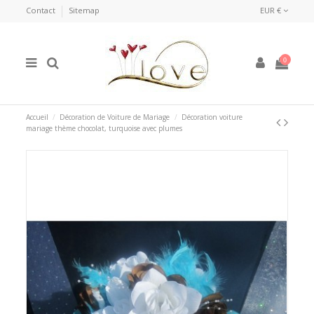
Contact
Sitemap
EUR €
0
Accueil
Décoration de Voiture de Mariage
Décoration voiture
mariage thème chocolat, turquoise avec plumes