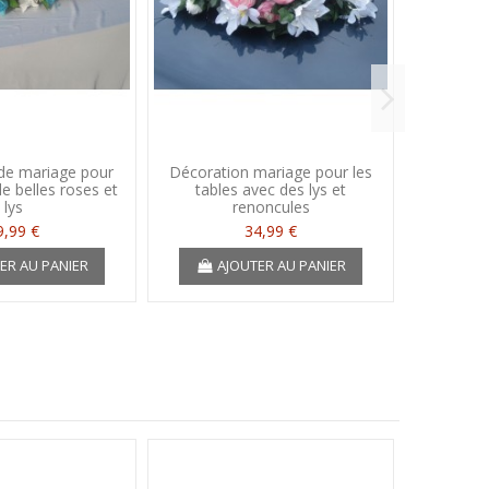
de mariage pour
Décoration mariage pour les
Décorati
e belles roses et
tables avec des lys et
plum
lys
renoncules
9,99 €
34,99 €
ER AU PANIER
AJOUTER AU PANIER
A