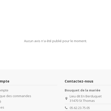
Aucun avis n'a été publié pour le moment.
ompte
Contactez-nous
ompte
Bouquet de la mariée
rique des commandes
Lieu dit En Berduquet
31470 St Thomas
é
ses
05.62.23.75.05