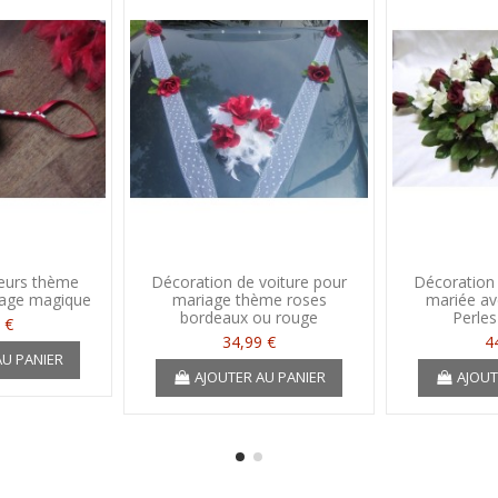
leurs thème
Décoration de voiture pour
Décoration 
iage magique
mariage thème roses
mariée av
bordeaux ou rouge
Perles
 €
34,99 €
4
AU PANIER
AJOUTER AU PANIER
AJOUT