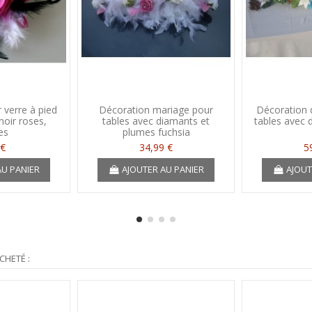
 verre à pied
Décoration mariage pour
Décoration 
noir roses,
tables avec diamants et
tables avec d
es
plumes fuchsia
 €
34,99 €
5
AU PANIER
AJOUTER AU PANIER
AJOUT
CHETÉ :