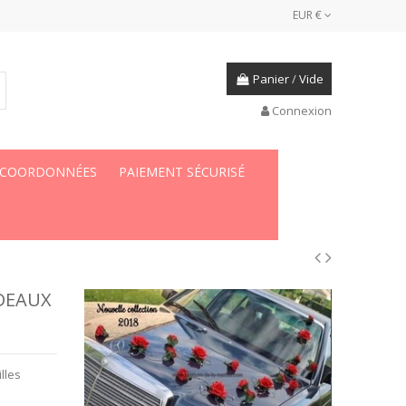
EUR €
Panier
/
Vide
Connexion
 COORDONNÉES
PAIEMENT SÉCURISÉ
DEAUX
lles